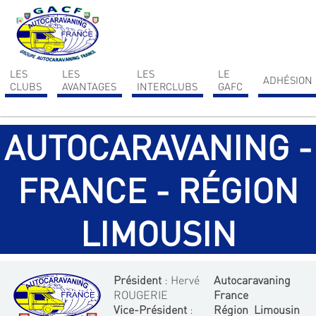
Ce site utilise Google Analytics. En continuant à naviguer, vous nous autorisez à
déposer un cookie à des fins de mesure d'audience.
En savoir plus ou s'opposer
.
LES
LES
LES
LE
ADHÉSION
CLUBS
AVANTAGES
INTERCLUBS
GAFC
AUTOCARAVANING -
FRANCE - RÉGION
LIMOUSIN
Président
: Hervé
Autocaravaning
ROUGERIE
France
Vice-Président
:
Région Limousin