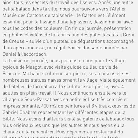
ainsi tous les secrets du travail des lissiers. Après une autre
petite balade dans la ville, nous poursuivons vers l’Atelier
Musée des Cartons de tapisserie : le Carton est l’élément
essentiel pour le tissage d’une tapisserie, dessin miroir avec
tous les codes des couleurs. En fin de journée, présentation
en photos et vidéos de la fabrication des pâtes locales « Cœur
de Creuse » suivie d’un plateau de dégustations accompagné
d’un apéro-mousse, un régal. Soirée dansante animée par
Daniel à l’accordéon.
La troisième journée, nous partons en bus pour le village
typique de Masgot, avec visite guidée du lieu de vie de
François Michaud sculpteur sur pierre, ses maisons et ses
nombreuses statues naïves ornant le village. Visite également
de l’atelier de formation à la sculpture sur pierre, avec 4
adultes en plein travail !! Nous continuons ensuite vers le
village de Sous-Parsat avec sa petite église très colorée et
impressionnante, 400 m2 de peintures et 8 vitraux, œuvres de
Gabriel Chabrat représentant les différentes étapes de la
Bible. Nous avons d’ailleurs visité sa galerie de tableaux tous
plus originaux les uns que les autres et nous avons eu la
chance de le rencontrer. Puis déjeuner au restaurant du
village où nous avons découvert le plat local « le fondu